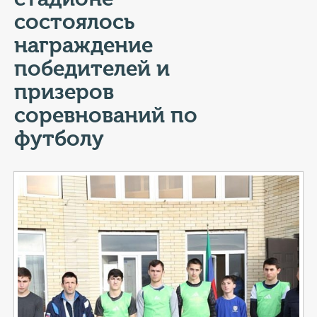
КОНТАКТЫ
состоялось
ТАРИФЫ
награждение
победителей и
ГЕРОИ Z
призеров
КАТАЛОГ УСЛУГ
соревнований по
футболу
СЛУЖБА ПО КОНТРАКТУ