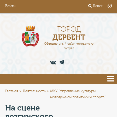
Войти
Поиск
ГОРОД
ГЛАВА
ГОРОД
ДЕРБЕНТ
АДМИНИСТРАЦИЯ
Официальный сайт городского
округа
ДЕЯТЕЛЬНОСТЬ
ДОКУМЕНТЫ
ВАКАНСИИ
ПРЕСС-ЦЕНТР
Главная
Деятельность
МКУ "Управление культуры,
молодежной политики и спорта"
ТУРИСТАМ
На сцене
лезгинского