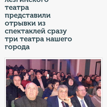
КОНТАКТЫ
театра
ТАРИФЫ
представили
отрывки из
ГЕРОИ Z
спектаклей сразу
КАТАЛОГ УСЛУГ
три театра нашего
города
СЛУЖБА ПО КОНТРАКТУ