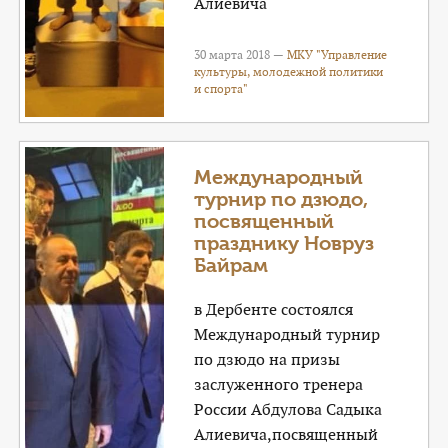
Алиевича
30 марта 2018 —
МКУ "Управление
культуры, молодежной политики
и спорта"
Международный
турнир по дзюдо,
посвященный
празднику Новруз
Байрам
в Дербенте состоялся
Международный турнир
по дзюдо на призы
заслуженного тренера
России Абдулова Садыка
Алиевича,посвященный