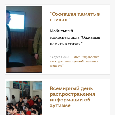
"Ожившая память в
стихах "
Мобильный
моноспектакль "Ожившая
память в стихах "
3 апреля 2018 —
МКУ "Управление
культуры, молодежной политики
и спорта"
Всемирный день
распространения
информации об
аутизме