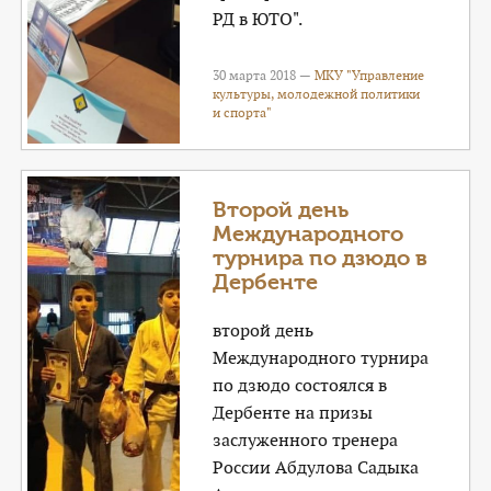
РД в ЮТО".
30 марта 2018 —
МКУ "Управление
культуры, молодежной политики
и спорта"
Второй день
Международного
турнира по дзюдо в
Дербенте
второй день
Международного турнира
по дзюдо состоялся в
Дербенте на призы
заслуженного тренера
России Абдулова Садыка