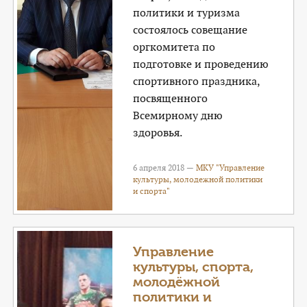
политики и туризма
состоялось совещание
оргкомитета по
подготовке и проведению
спортивного праздника,
посвященного
Всемирному дню
здоровья.
6 апреля 2018 —
МКУ "Управление
культуры, молодежной политики
и спорта"
Управление
культуры, спорта,
молодёжной
политики и