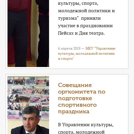
культуры, спорта,
молодежной политики и
туризма" приняли
участие в праздновании
Пейсах и Дня театра.
6 апреля 2018 —
МКУ "Управление
культуры, молодежной политики
и спорта"
Совещание
оргкомитета по
подготовке
спортивного
праздника
В Управлении культуры,
спорта, молодежной