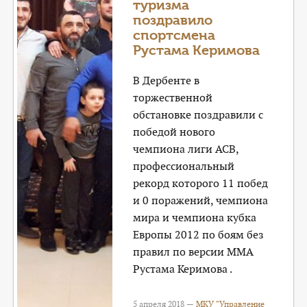
туризма
поздравило
спортсмена
Рустама Керимова
В Дербенте в
торжественной
обстановке поздравили с
победой нового
чемпиона лиги ACВ,
профессиональный
рекорд которого 11 побед
и 0 поражений, чемпиона
мира и чемпиона кубка
Европы 2012 по боям без
правил по версии ММА
Рустама Керимова .
5 апреля 2018 —
МКУ "Управление