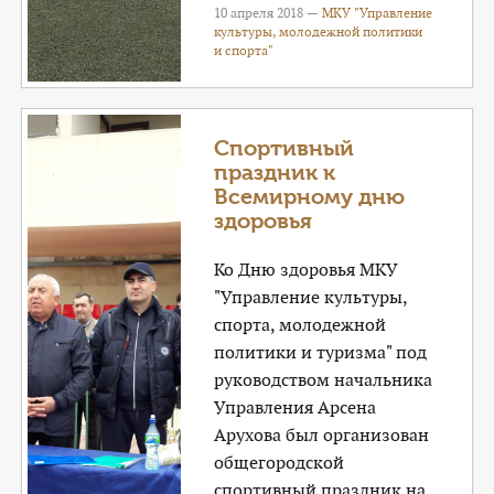
10 апреля 2018 —
МКУ "Управление
культуры, молодежной политики
и спорта"
Спортивный
праздник к
Всемирному дню
здоровья
Ко Дню здоровья МКУ
"Управление культуры,
спорта, молодежной
политики и туризма" под
руководством начальника
Управления Арсена
Арухова был организован
общегородской
спортивный праздник на