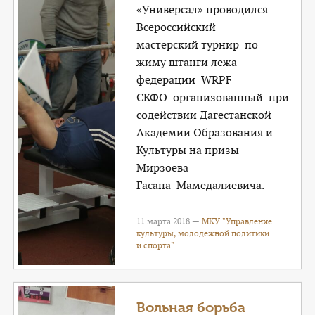
«Универсал» проводился
Всероссийский
мастерский турнир по
жиму штанги лежа
федерации WRPF
СКФО организованный при
содействии Дагестанской
Академии Образования и
Культуры на призы
Мирзоева
Гасана Мамедалиевича.
11 марта 2018 —
МКУ "Управление
культуры, молодежной политики
и спорта"
Вольная борьба