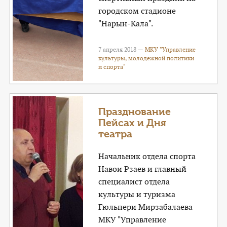
городском стадионе
"Нарын-Кала".
7 апреля 2018 —
МКУ "Управление
культуры, молодежной политики
и спорта"
Празднование
Пейсах и Дня
театра
Начальник отдела спорта
Навои Рзаев и главный
специалист отдела
культуры и туризма
Гюльпери Мирзабалаева
МКУ "Управление