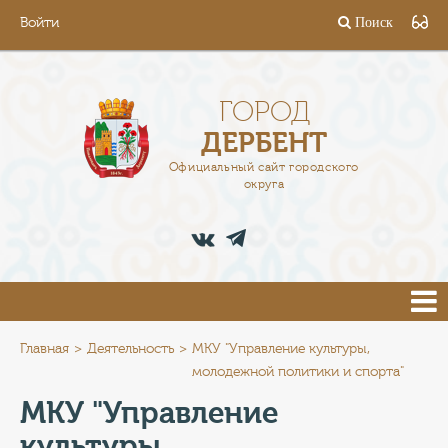
Войти
Поиск
ГОРОД
ГЛАВА
ГОРОД
ДЕРБЕНТ
АДМИНИСТРАЦИЯ
Официальный сайт городского
округа
ДЕЯТЕЛЬНОСТЬ
ДОКУМЕНТЫ
ВАКАНСИИ
ПРЕСС-ЦЕНТР
Главная
Деятельность
МКУ "Управление культуры,
молодежной политики и спорта"
ТУРИСТАМ
МКУ "Управление
культуры,