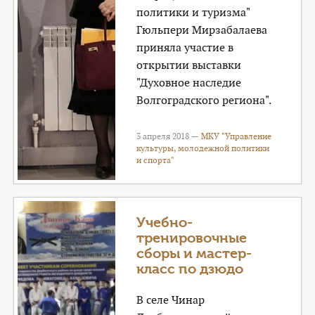
политики и туризма"
Гюльпери Мирзабалаева
приняла участие в
открытии выставки
"Духовное наследие
Волгоградского региона".
3 апреля 2018 —
МКУ "Управление
культуры, молодежной политики
и спорта"
Учебно-
тренировочные
сборы и мастер-
класс по дзюдо
В селе Чинар