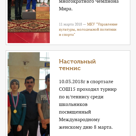
многократного Чемпиона
Мира.
11 марта 2018 —
МКУ "Управление
культуры, молодежной политики
и спорта"
Настольный
теннис
10.03.2018г в спортзале
СОШ15 проходил турнир
по н/теннису среди
школьников
посвященный
Международному
женскому дню 8 марта.