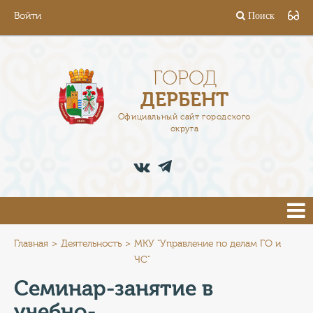
Войти
Поиск
ГОРОД
ГЛАВА
ГОРОД
ДЕРБЕНТ
АДМИНИСТРАЦИЯ
Официальный сайт городского
округа
ДЕЯТЕЛЬНОСТЬ
ДОКУМЕНТЫ
ВАКАНСИИ
ПРЕСС-ЦЕНТР
Главная
Деятельность
МКУ "Управление по делам ГО и
ЧС"
ТУРИСТАМ
Семинар-занятие в
учебно-