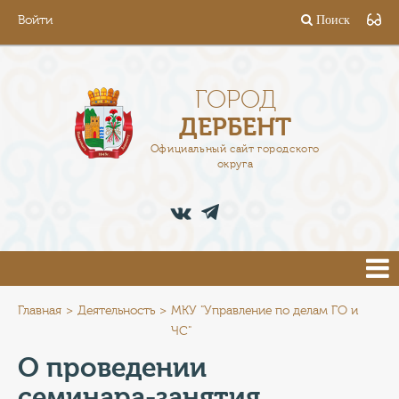
Войти
Поиск
ГОРОД
ГЛАВА
ГОРОД
ДЕРБЕНТ
АДМИНИСТРАЦИЯ
Официальный сайт городского
округа
ДЕЯТЕЛЬНОСТЬ
ДОКУМЕНТЫ
ВАКАНСИИ
ПРЕСС-ЦЕНТР
Главная
Деятельность
МКУ "Управление по делам ГО и
ЧС"
ТУРИСТАМ
О проведении
семинара-занятия