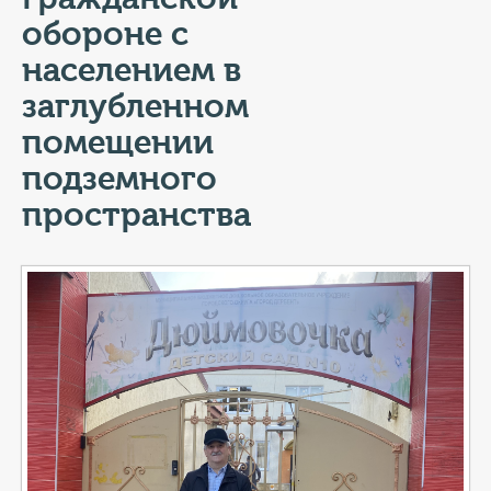
КОНТАКТЫ
обороне с
ТАРИФЫ
населением в
заглубленном
ГЕРОИ Z
помещении
КАТАЛОГ УСЛУГ
подземного
пространства
СЛУЖБА ПО КОНТРАКТУ