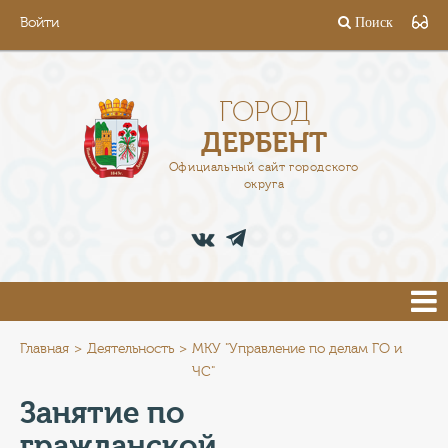
Войти
Поиск
ГОРОД
ГЛАВА
ГОРОД
ДЕРБЕНТ
АДМИНИСТРАЦИЯ
Официальный сайт городского
округа
ДЕЯТЕЛЬНОСТЬ
ДОКУМЕНТЫ
ВАКАНСИИ
ПРЕСС-ЦЕНТР
Главная
Деятельность
МКУ "Управление по делам ГО и
ЧС"
ТУРИСТАМ
Занятие по
гражданской