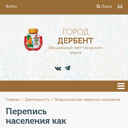
Войти
Поиск
ГОРОД
ГЛАВА
ГОРОД
ДЕРБЕНТ
АДМИНИСТРАЦИЯ
Официальный сайт городского
округа
ДЕЯТЕЛЬНОСТЬ
ДОКУМЕНТЫ
ВАКАНСИИ
ПРЕСС-ЦЕНТР
Главная
Деятельность
Всероссийская перепись населения
Перепись
ТУРИСТАМ
населения как