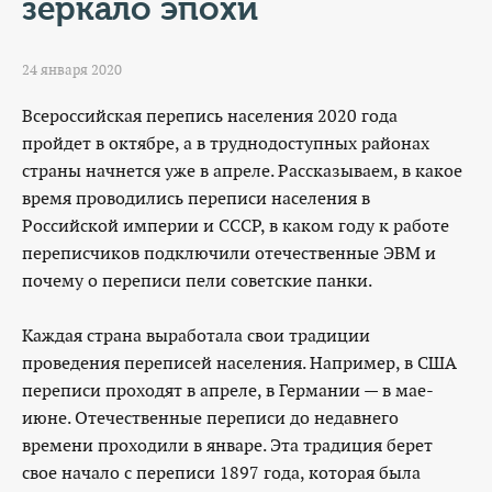
КОНТАКТЫ
зеркало эпохи
ТАРИФЫ
24 января 2020
ГЕРОИ Z
Всероссийская перепись населения 2020 года
пройдет в октябре, а в труднодоступных районах
КАТАЛОГ УСЛУГ
страны начнется уже в апреле. Рассказываем, в какое
время проводились переписи населения в
СЛУЖБА ПО КОНТРАКТУ
Российской империи и СССР, в каком году к работе
переписчиков подключили отечественные ЭВМ и
почему о переписи пели советские панки.
Каждая страна выработала свои традиции
проведения переписей населения. Например, в США
переписи проходят в апреле, в Германии — в мае-
июне. Отечественные переписи до недавнего
времени проходили в январе. Эта традиция берет
свое начало с переписи 1897 года, которая была