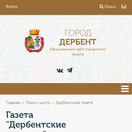
Войти
Поиск
ГОРОД
ГЛАВА
ГОРОД
ДЕРБЕНТ
АДМИНИСТРАЦИЯ
Официальный сайт городского
округа
ДЕЯТЕЛЬНОСТЬ
ДОКУМЕНТЫ
ВАКАНСИИ
ПРЕСС-ЦЕНТР
Главная
Пресс-центр
Дербентская газета
Газета
ТУРИСТАМ
"Дербентские