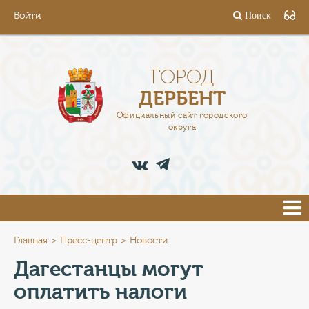
Войти
Поиск
ГОРОД
ГЛАВА
ГОРОД
ДЕРБЕНТ
АДМИНИСТРАЦИЯ
Официальный сайт городского
округа
ДЕЯТЕЛЬНОСТЬ
ДОКУМЕНТЫ
ВАКАНСИИ
ПРЕСС-ЦЕНТР
Главная
Пресс-центр
Новости
Дагестанцы могут
ТУРИСТАМ
оплатить налоги