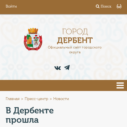
Войти
Поиск
ГОРОД
ГЛАВА
ГОРОД
ДЕРБЕНТ
АДМИНИСТРАЦИЯ
Официальный сайт городского
округа
ДЕЯТЕЛЬНОСТЬ
ДОКУМЕНТЫ
ВАКАНСИИ
ПРЕСС-ЦЕНТР
Главная
Пресс-центр
Новости
В Дербенте
ТУРИСТАМ
прошла