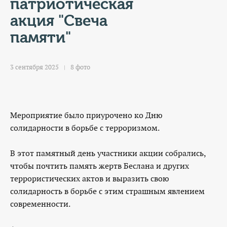
КОНТАКТЫ
патриотическая
акция "Свеча
ТАРИФЫ
памяти"
ГЕРОИ Z
3 сентября 2025
8 фото
КАТАЛОГ УСЛУГ
СЛУЖБА ПО КОНТРАКТУ
Мероприятие было приурочено ко Дню
солидарности в борьбе с терроризмом.
В этот памятный день участники акции собрались,
чтобы почтить память жертв Беслана и других
террористических актов и выразить свою
солидарность в борьбе с этим страшным явлением
современности.