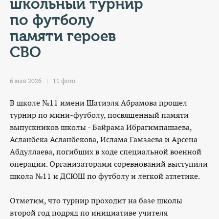
КОНТАКТЫ
школьный турнир
по футболу
ТАРИФЫ
памяти героев
СВО
ГЕРОИ Z
КАТАЛОГ УСЛУГ
6 мая 2026
11 фото
СЛУЖБА ПО КОНТРАКТУ
В школе №11 имени Шатиэля Абрамова прошел
турнир по мини-футболу, посвященный памяти
выпускников школы - Байрама Ибрагимпашаева,
Асланбека Асланбекова, Ислама Гамзаева и Арсена
Абдуллаева, погибших в ходе специальной военной
операции. Организаторами соревнований выступили
школа №11 и ДСЮШ по футболу и легкой атлетике.
Отметим, что турнир проходит на базе школы
второй год подряд по инициативе учителя