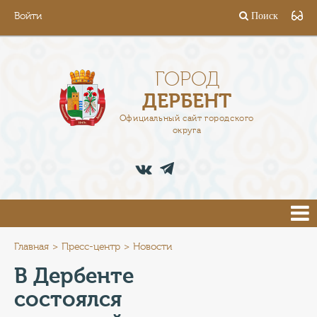
Войти
Поиск
ГОРОД
ГЛАВА
ГОРОД
ДЕРБЕНТ
АДМИНИСТРАЦИЯ
Официальный сайт городского
округа
ДЕЯТЕЛЬНОСТЬ
ДОКУМЕНТЫ
ВАКАНСИИ
ПРЕСС-ЦЕНТР
Главная
Пресс-центр
Новости
В Дербенте
ТУРИСТАМ
состоялся