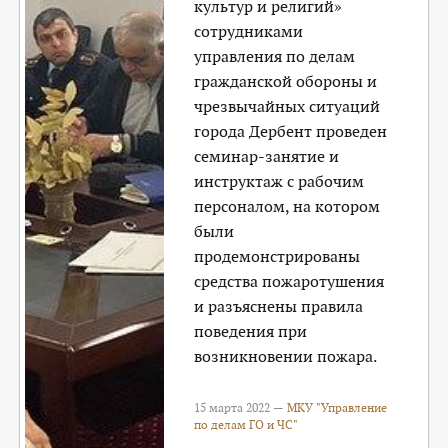
культур и религий»
сотрудниками
управления по делам
гражданской обороны и
чрезвычайных ситуаций
города Дербент проведен
семинар-занятие и
инструктаж с рабочим
персоналом, на котором
были
продемонстрированы
средства пожаротушения
и разъяснены правила
поведения при
возникновении пожара.
15 марта 2022 —
МКУ "Управление
по делам ГО и ЧС"