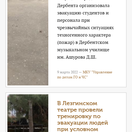
Дербента организовала
эвакуацию студентов и
персонала при
чрезвычайных ситуациях
техногенного характера
(пожар) в Дербентском
музыкальном училище
им. Ашурова Д.Ш.
9 марта 2022 —
МКУ "Управление
по делам ГО и ЧС"
В Лезгинском
театре провели
тренировку по
эвакуации людей
при условном