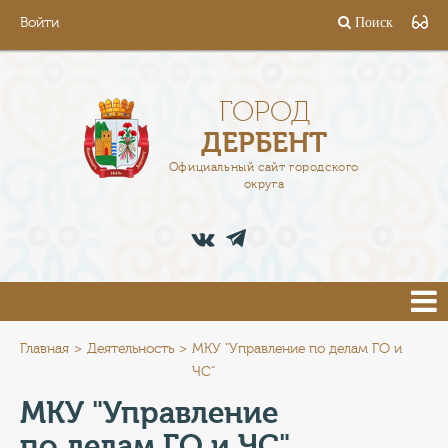
Войти
Поиск
ГОРОД
ГЛАВА
ГОРОД
ДЕРБЕНТ
АДМИНИСТРАЦИЯ
Официальный сайт городского
округа
ДЕЯТЕЛЬНОСТЬ
ДОКУМЕНТЫ
ВАКАНСИИ
ПРЕСС-ЦЕНТР
Главная
Деятельность
МКУ "Управление по делам ГО и
ЧС"
ТУРИСТАМ
МКУ "Управление
по делам ГО и ЧС"