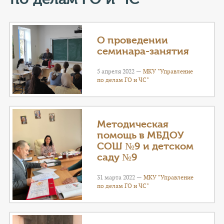
КОНТАКТЫ
ТАРИФЫ
О проведении
семинара-занятия
ГЕРОИ Z
5 апреля 2022 —
МКУ "Управление
КАТАЛОГ УСЛУГ
по делам ГО и ЧС"
СЛУЖБА ПО КОНТРАКТУ
Методическая
помощь в МБДОУ
СОШ №9 и детском
саду №9
31 марта 2022 —
МКУ "Управление
по делам ГО и ЧС"