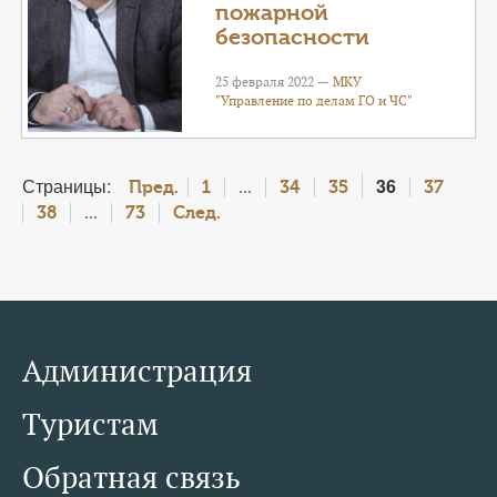
пожарной
безопасности
25 февраля 2022 —
МКУ
"Управление по делам ГО и ЧС"
Страницы:
36
Пред.
1
...
34
35
37
38
...
73
След.
Администрация
Туристам
Обратная связь