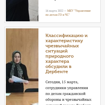
16 марта 2022 —
МКУ "Управление
по делам ГО и ЧС"
Классификацию и
характеристику
чрезвычайных
ситуаций
природного
характера
обсудили в
Дербенте
Сегодня, 15 марта,
сотрудники управления
по делам гражданской
обороны и чрезвычайных