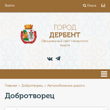
Войти
Поиск
ГОРОД
ГЛАВА
ГОРОД
ДЕРБЕНТ
АДМИНИСТРАЦИЯ
Официальный сайт городского
округа
ДЕЯТЕЛЬНОСТЬ
ДОКУМЕНТЫ
ВАКАНСИИ
ПРЕСС-ЦЕНТР
Главная
Добротворец
Автомобильные дороги
Добротворец
ТУРИСТАМ