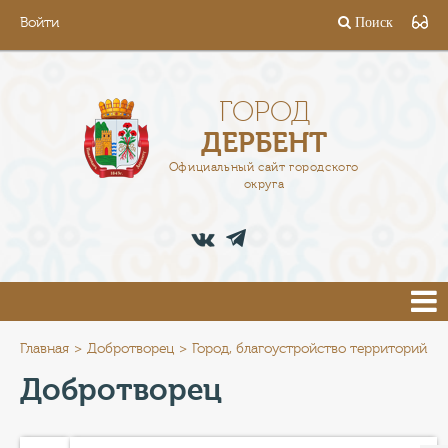
Войти
Поиск
ГОРОД
ГЛАВА
ГОРОД
ДЕРБЕНТ
АДМИНИСТРАЦИЯ
Официальный сайт городского
округа
ДЕЯТЕЛЬНОСТЬ
ДОКУМЕНТЫ
ВАКАНСИИ
ПРЕСС-ЦЕНТР
Главная
Добротворец
Город, благоустройство территорий
Добротворец
ТУРИСТАМ