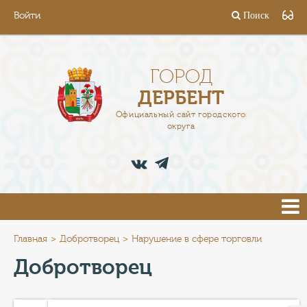
Войти
Поиск
ГОРОД
ГЛАВА
ГОРОД
ДЕРБЕНТ
АДМИНИСТРАЦИЯ
Официальный сайт городского
округа
ДЕЯТЕЛЬНОСТЬ
ДОКУМЕНТЫ
ВАКАНСИИ
ПРЕСС-ЦЕНТР
Главная
Добротворец
Нарушение в сфере торговли
Добротворец
ТУРИСТАМ