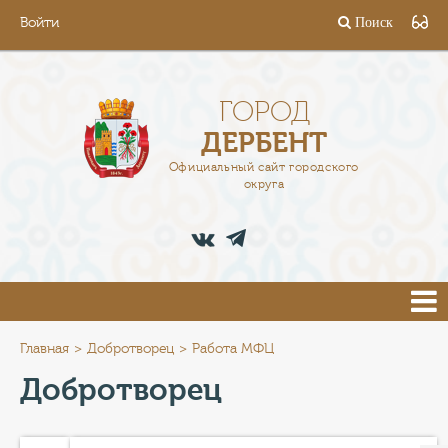
Войти
Поиск
ГОРОД
ГЛАВА
ГОРОД
ДЕРБЕНТ
АДМИНИСТРАЦИЯ
Официальный сайт городского
округа
ДЕЯТЕЛЬНОСТЬ
ДОКУМЕНТЫ
ВАКАНСИИ
ПРЕСС-ЦЕНТР
Главная
Добротворец
Работа МФЦ
Добротворец
ТУРИСТАМ