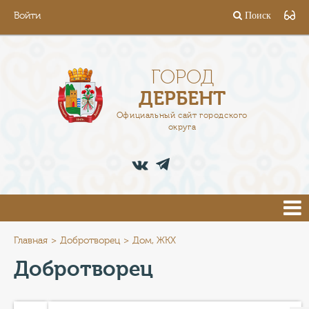
Войти
Поиск
ГОРОД
ГЛАВА
ГОРОД
ДЕРБЕНТ
АДМИНИСТРАЦИЯ
Официальный сайт городского
округа
ДЕЯТЕЛЬНОСТЬ
ДОКУМЕНТЫ
ВАКАНСИИ
ПРЕСС-ЦЕНТР
Главная
Добротворец
Дом, ЖКХ
Добротворец
ТУРИСТАМ