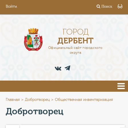
Войти
Поиск
ГОРОД
ГЛАВА
ГОРОД
ДЕРБЕНТ
АДМИНИСТРАЦИЯ
Официальный сайт городского
округа
ДЕЯТЕЛЬНОСТЬ
ДОКУМЕНТЫ
ВАКАНСИИ
ПРЕСС-ЦЕНТР
Главная
Добротворец
Общественная инвентаризация
Добротворец
ТУРИСТАМ